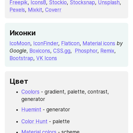
Freepik
, 
Icons8
, 
Stockio
, 
Stocksnap
, 
Unsplash
, 
Pexels
, 
Mixkit
, 
Coverr
Иконки
IcoMoon
, 
IconFinder
, 
Flaticon
, 
Material icons
by 
Google
, 
Boxicons
, 
CSS.gg
,  
Phosphor
, 
Remix
, 
Bootstrap
, 
VK Icons
Цвет
Coolors
 - gradient, palette, contrast, 
generator
Huemint
 - generator
Color Hunt
 - palette
Material colors
 - scheme