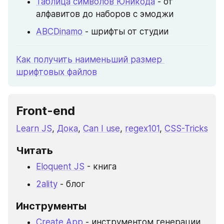
Таблица символов Юникода
 - от 
алфавитов до наборов с эмоджи
ABCDinamo
 - шрифты от студии
Как получить наименьший размер 
шрифтовых файлов
Front-end
Learn JS
, 
Дока
, 
Can I use
, 
regex101
, 
CSS-Tricks
Читать
Eloquent JS
 - книга
2ality
 - блог
Инструменты
Create App
 - инструментом генерации 