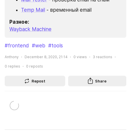
Temp Mail
 - временный email
Wayback Machine
#frontend
#web
#tools
Anthony
December 8, 2020, 21:14
0
views
3
reactions
0
replies
0
reposts
Repost
Share