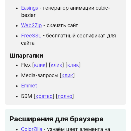
Easings
 - генератор анимации cubic-
bezier
Web2Zip
 - скачать сайт
FreeSSL
 - бесплатный сертификат для 
сайта
Шпаргалки
Flex [
клик
] [
клик
] [
клик
]
Media-запросы [
клик
]
Emmet
БЭМ [
кратко
] [
полно
]
Расширения для браузера
ColorZilla
 - узнаём цвет элемента на 