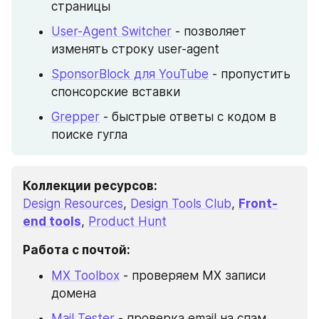
страницы
User-Agent Switcher
 - позволяет 
изменять строку user-agent
SponsorBlock для YouTube
 - пропустить 
спонсорские вставки
Grepper
 - быстрые ответы с кодом в 
поиске гугла
Коллекции ресурсов:
Design Resources
, 
Design Tools Club
, 
Front-
end tools
, 
Product Hunt
Работа с почтой:
MX Toolbox
 - проверяем MX записи 
домена
Mail Tester
 - проверка email на спам