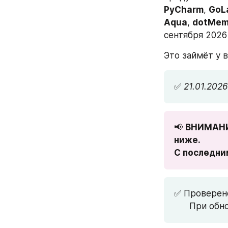
PyCharm
, 
GoL
Aqua
, 
dotMem
сентября 2026 
Это займёт у в
✅ 
21.01.2026
📢 
ВНИМАНИЕ
ниже. 

С последни
✅ Проверено
      При