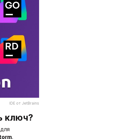
IDE от JetBrains
ь ключ?
для 
torm
, 