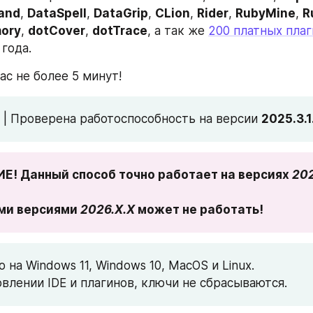
and
, 
DataSpell
, 
DataGrip
, 
CLion
, 
Rider
, 
RubyMine
, 
R
ory
, 
dotCover
, 
dotTrace
, а так же 
200 платных пла
года.
ас не более 5 минут!
 | Проверена работоспособность на версии 
2025.3.1
! Данный способ точно работает на версиях 
202
ми версиями 
2026.X.X
 может не работать!
 на Windows 11, Windows 10, MacOS и Linux.
 обновлении IDE и плагинов, ключи не сбрасываются.