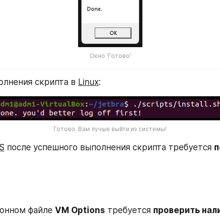
Окно 'Готово'
олнения скрипта в 
Linux
:
Готово. Вам лучше выйти из системы!
S
 после успешного выполнения скрипта требуется 
п
онном файле 
VM Options
 требуется 
проверить нал