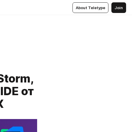
About Teletype
Join
Storm,
IDE от
X