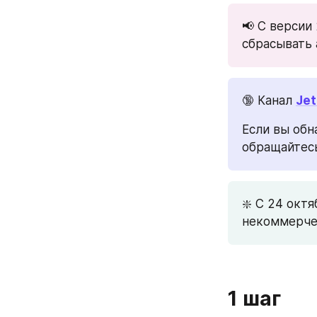
📢 С версии
сбрасывать 
🔞 Канал 
Jet
Если вы обн
обращайтесь
❇️ C 24 октя
некоммерчес
1 шаг