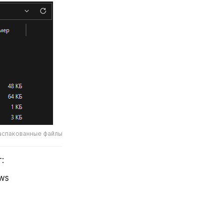
аспакованные файлы
:
ws