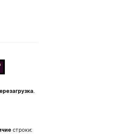
ерезагрузка
.
ичие
 строки: