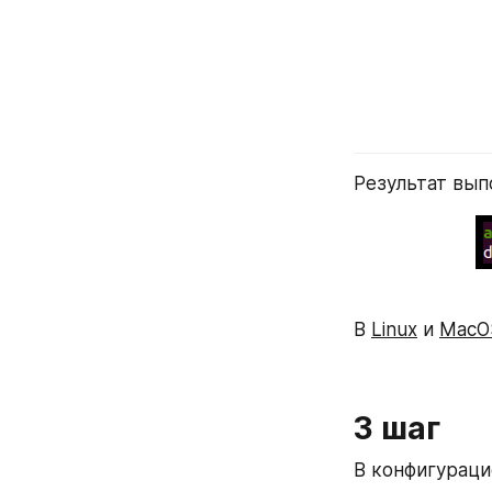
Результат вып
В 
Linux
 и 
MacO
3 шаг
В конфигураци