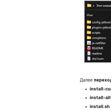
Далее 
перехо
install-c
install-al
install.sh