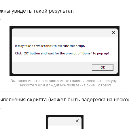
жны увидеть такой результат.
К
.
Выполнение этого скрипта может занять несколько секунд.
Нажмите 'OK' и дождитесь появления окна 'Готово'!
полнения скрипта (может быть задержка на нескол
К
.