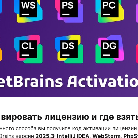
ивировать лицензию и где взят
ного способа вы получите код активации лицензии 
rains версии 
2025.3: IntelliJ IDEA
, 
WebStorm
, 
PhpS