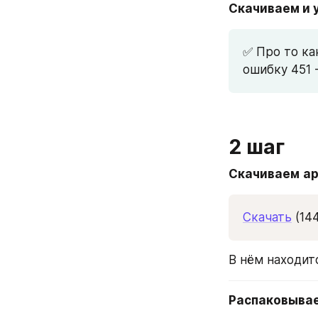
Скачиваем и 
✅ Про то как
ошибку 451 -
2 шаг
Скачиваем
а
Скачать
 (14
В нём находит
Распаковыва