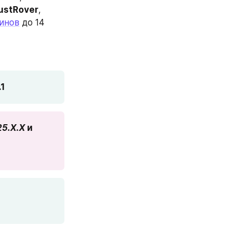
ustRover
, 
гинов
 до 14 
.1
5.X.X
 и 