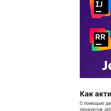
Как акт
С помощью дан
продуктов JetB