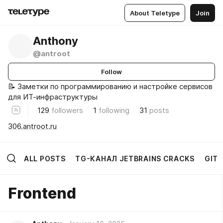
About Teletype
Join
Anthony
@antroot
Follow
📝 Заметки по программированию и настройке сервисов
для ИТ-инфраструктуры
129
followers
1
following
31
posts
306.antroot.ru
ALL POSTS
TG-КАНАЛ JETBRAINS CRACKS
GIT
Frontend