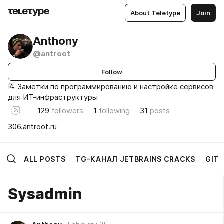
About Teletype
Join
Anthony
@antroot
Follow
📝 Заметки по программированию и настройке сервисов
для ИТ-инфраструктуры
129
followers
1
following
31
posts
306.antroot.ru
ALL POSTS
TG-КАНАЛ JETBRAINS CRACKS
GIT
Sysadmin