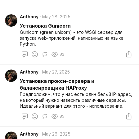
Anthony
May 28, 2025
Установка Gunicorn
Gunicorn (green unicorn) - это WSGI сервер для
запуска web-приложений, написанных на языке
Python.
82
Anthony
May 27, 2025
Установка прокси-сервера и
балансировщика HAProxy
Предположим, что у нас есть один белый IP-адрес,
на который нужно навесить различные сервисы.
Идеальный вариант для этого - использование
обратного прокси-сервера, например чуть ранее
85
был описан способ virtual host на Nginx
Anthony
May 26, 2025