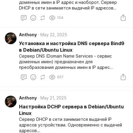
доменных имен в IP адрес и наоборот. Сервер
DHCP в сети занимается выдачей IP адресов
устройствам. Одновременно с выдачей адресов,
154
он может обновить данные в DNS, обновив данные
о появившемся в сети устройстве.
Anthony
May 22, 2025
Установка и настройка DNS сервера Bind9
в Debian/Ubuntu Linux
Сервер DNS (Domain Name Services - сервис
доменных имен) предназначен для
преобразования доменных имен в IP адрес
(прямое преобразование) и обратно (обратное
657
преобразование, reverse DNS).
Anthony
May 21, 2025
Настройка DCHP сервера в Debian/Ubuntu
Linux
Сервер DHCP в сети занимается выдачей IP
адресов устройствам. Одновременно с выдачей
адресов...