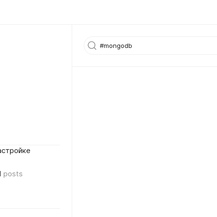
астройке
1
posts