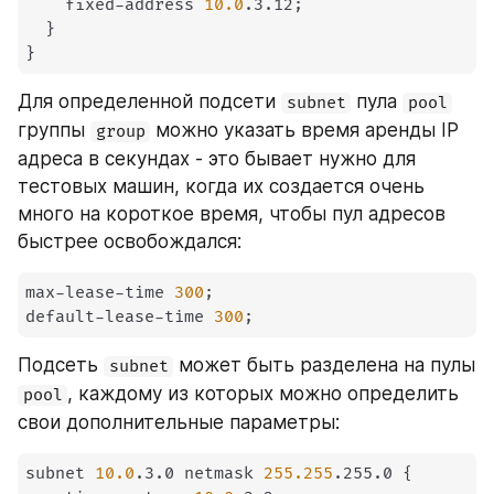
    fixed-address 
10.0
.3.12
;
}
}
Для определенной подсети 
 пула 
subnet
pool
группы 
 можно указать время аренды IP 
group
адреса в секундах - это бывает нужно для 
тестовых машин, когда их создается очень 
много на короткое время, чтобы пул адресов 
быстрее освобождался:
max-lease-time 
300
;
default-lease-time 
300
;
Подсеть 
 может быть разделена на пулы 
subnet
, каждому из которых можно определить 
pool
свои дополнительные параметры:
subnet 
10.0
.3.0 netmask 
255.255
.255.0 
{