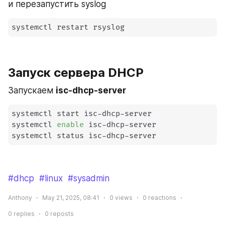
и перезапустить syslog
systemctl restart rsyslog
Запуск сервера DHCP
Запускаем 
isc-dhcp-server
systemctl start isc-dhcp-server

systemctl 
enable
 isc-dhcp-server

systemctl status isc-dhcp-server
#dhcp
#linux
#sysadmin
Anthony
May 21, 2025, 08:41
0
views
0
reactions
0
replies
0
reposts