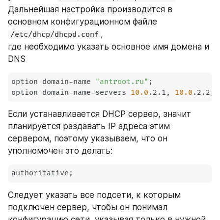
Дальнейшая настройка производится в 
основном конфигурационном файле 
,
/etc/dhcp/dhcpd.conf
где необходимо указать основное имя домена и 
DNS
option domain-name 
"antroot.ru"
;
option domain-name-servers 
10.0
.2.1, 
10.0
.2.2
;
Если устанавливается DHCP сервер, значит 
планируется раздавать IP адреса этим 
сервером, поэтому указываем, что он 
уполномочен это делать:
authoritative
;
Следует указать все подсети, к которым 
подключен сервер, чтобы он понимал 
конфигурацию сети, указывая только в нужной 