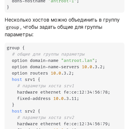
  ddns-hostname 
"antroot-1"
;
}
Несколько хостов можно объединить в группу 
, чтобы задать общие для группы 
group
параметры:
group 
{
# общие для группы параметры
  option domain-name 
"antroot.lan"
;
  option domain-name-servers 
10.0
.3.2
;
  option routers 
10.0
.3.2
;
host
 srv1 
{
# параметры хоста srv1
    hardware ethernet fe:ce:12:34:56:78
;
    fixed-address 
10.0
.3.11
;
}
host
 srv2 
{
# параметры хоста srv2
    hardware ethernet fe:ce:12:34:56:79
;