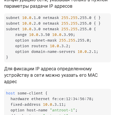
параметры раздачи IP адресов
subnet 
10.0
.1.0 netmask 
255.255
.255.0 
{
}
subnet 
10.0
.2.0 netmask 
255.255
.255.0 
{
}
subnet 
10.0
.3.0 netmask 
255.255
.255.0 
{
    range 
10.0
.3.50 
10.0
.3.99
;
    option subnet-mask 
255.255
.255.0
;
    option routers 
10.0
.3.2
;
    option domain-name-servers 
10.0
.2.1
;
}
Для фиксации IP адреса определенному 
устройству в сети можно указать его MAC 
адрес
host
 some-client 
{
  hardware ethernet fe:ce:12:34:56:78
;
  fixed-address 
10.0
.3.11
;
  option host-name 
"antroot-1"
;