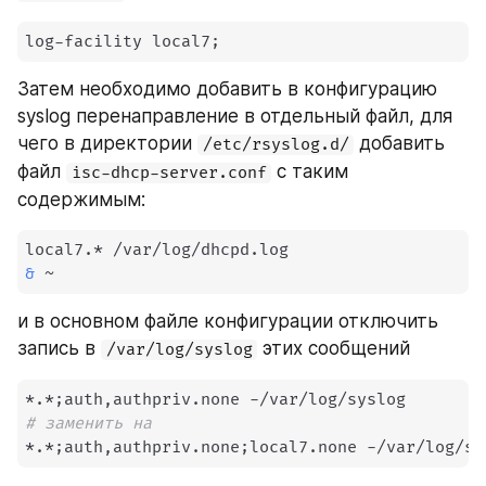
log-facility local7
;
Затем необходимо добавить в конфигурацию 
syslog перенаправление в отдельный файл, для 
чего в директории 
 добавить 
/etc/rsyslog.d/
файл 
 с таким 
isc-dhcp-server.conf
содержимым:
&
 ~
и в основном файле конфигурации отключить 
запись в 
 этих сообщений
/var/log/syslog
*.*
;
# заменить на
*.*
;
auth,authpriv.none
;
local7.none -/var/log/sy