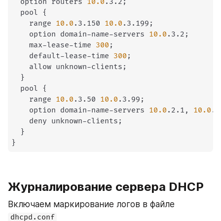
  option routers 
10.0
.3.2
;
  pool 
{
    range 
10.0
.3.150 
10.0
.3.199
;
    option domain-name-servers 
10.0
.3.2
;
    max-lease-time 
300
;
    default-lease-time 
300
;
    allow unknown-clients
;
}
  pool 
{
    range 
10.0
.3.50 
10.0
.3.99
;
    option domain-name-servers 
10.0
.2.1, 
10.0
.3
    deny unknown-clients
;
}
}
Журналирование сервера DHCP
Включаем маркирование логов в файле 
dhcpd.conf