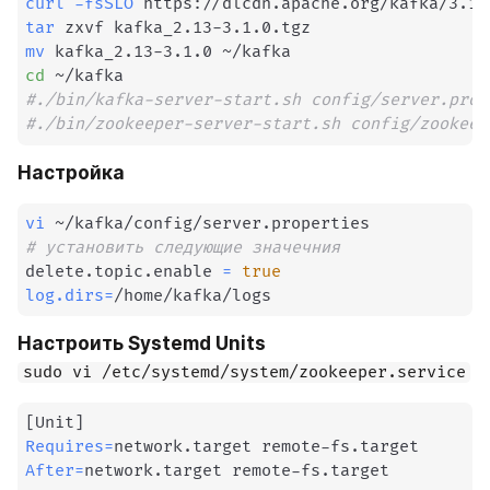
curl
-fsSLO
tar
mv
cd
#./bin/kafka-server-start.sh config/server.prop
#./bin/zookeeper-server-start.sh config/zookeep
Настройка
vi
# установить следующие значечния
delete.topic.enable 
=
true
log.dirs
=
/home/kafka/logs
Настроить Systemd Units
sudo vi /etc/systemd/system/zookeeper.service
[
Unit
]
Requires
=
After
=
network.target remote-fs.target
