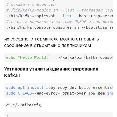
# показать список тем
#./bin/kafka-topics.sh --list --zookeeper local
./bin/kafka-topics.sh 
--list
# создать подписчика на тему QUEUE и просмотрет
./bin/kafka-console-consumer.sh --bootstrap-ser
их соседнего терминала можно отправить 
сообщение в открытый с подписчиком
echo
"Hello World!"
|
 ~/kafka/bin/kafka-console
Установка утилиты администрирования 
KafkaT
sudo
apt
install
sudo
CFLAGS
=
-Wno-error
=
format-overflow gem 
inst
vi ~/.kafkatcfg