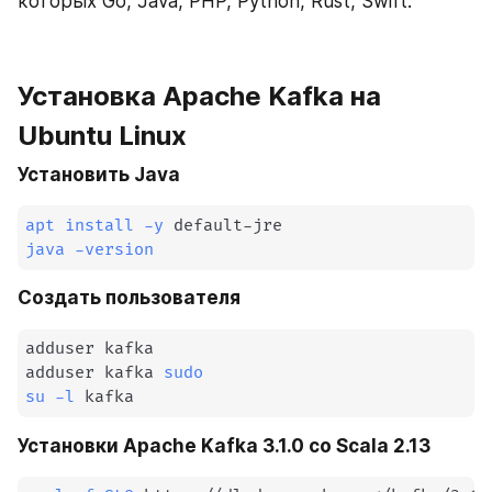
которых Go, Java, PHP, Python, Rust, Swift.
Установка Apache Kafka на 
Ubuntu Linux
Установить Java
apt
install
-y
java
-version
Создать пользователя
adduser kafka

adduser kafka 
sudo
su
-l
 kafka
Установки Apache Kafka 3.1.0 со Scala 2.13