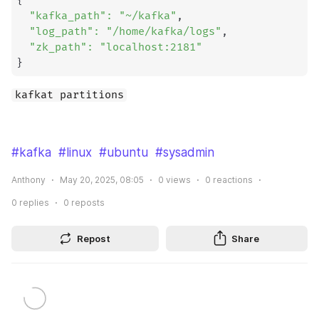
{
"kafka_path"
:
"~/kafka"
,

"log_path"
:
"/home/kafka/logs"
,

"zk_path"
:
"localhost:2181"
}
kafkat partitions
#kafka
#linux
#ubuntu
#sysadmin
Anthony
May 20, 2025, 08:05
0
views
0
reactions
0
replies
0
reposts
Repost
Share