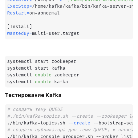
ExecStop
=
Restart
=
on-abnormal

[
Install
]
WantedBy
=
multi-user.target
systemctl start zookeeper

systemctl start kafka

systemctl 
enable
 zookeeper

systemctl 
enable
 kafka
Тестирование Kafka
# создать тему QUEUE
#./bin/kafka-topics.sh --create --zookeeper loc
./bin/kafka-topics.sh 
--create
 --bootstrap-serv
# создать публикатора для темы QUEUE, и написат
./bin/kafka-console-producer.sh --broker-list l