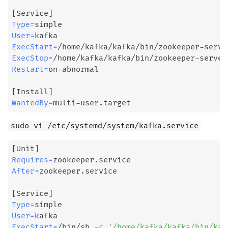
[
Service
]
Type
=
User
=
ExecStart
=
ExecStop
=
Restart
=
on-abnormal

[
Install
]
WantedBy
=
multi-user.target
sudo vi /etc/systemd/system/kafka.service
[
Unit
]
Requires
=
After
=
zookeeper.service

[
Service
]
Type
=
User
=
ExecStart
=
/bin/sh 
-c
'/home/kafka/kafka/bin/kaf