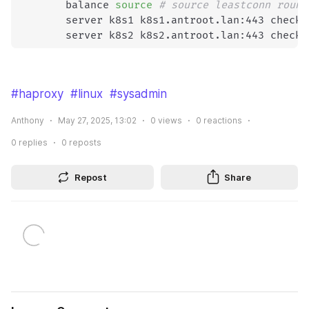
        balance 
source
# source leastconn round
        server k8s1 k8s1.antroot.lan:443 check 
        server k8s2 k8s2.antroot.lan:443 check 
#haproxy
#linux
#sysadmin
Anthony
May 27, 2025, 13:02
0
views
0
reactions
0
replies
0
reposts
Repost
Share