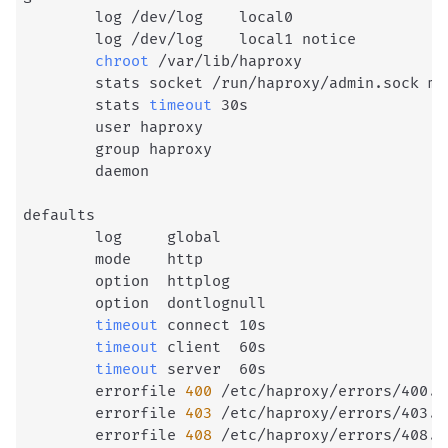
        log /dev/log    local0

        log /dev/log    local1 notice

chroot
 /var/lib/haproxy

        stats socket /run/haproxy/admin.sock mo
        stats 
timeout
 30s

        user haproxy

        group haproxy

        daemon

defaults

        log     global

        mode    http

        option  httplog

        option  dontlognull

timeout
 connect 10s

timeout
 client  60s

timeout
 server  60s

        errorfile 
400
 /etc/haproxy/errors/400.ht
        errorfile 
403
 /etc/haproxy/errors/403.ht
        errorfile 
408
 /etc/haproxy/errors/408.ht