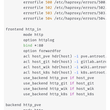
        errorfile 
500
 /etc/haproxy/errors/500.ht
        errorfile 
502
 /etc/haproxy/errors/502.ht
        errorfile 
503
 /etc/haproxy/errors/503.ht
        errorfile 
504
 /etc/haproxy/errors/504.ht
frontend http_in

        mode http

        option httplog

bind
 *:80

        option forwardfor

        acl host_pve hdr
(
host
)
-i
 pve.antroot.ru
        acl host_git hdr
(
host
)
-i
 gitlab.antroo
        acl host_wik hdr
(
host
)
-i
 wiki.antroot.r
        acl host_k8s hdr
(
host
)
-i
 k8s.antroot.ru
        use_backend http_pve 
if
 host_pve

        use_backend http_git 
if
 host_git

        use_backend http_wik 
if
 host_wik

        use_backend http_k8s 
if
 host_k8s

backend http_pve
