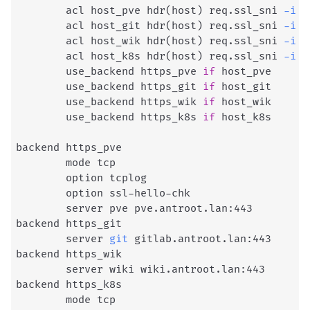
        acl host_pve hdr
(
host
)
 req.ssl_sni 
-i
 p
        acl host_git hdr
(
host
)
 req.ssl_sni 
-i
 g
        acl host_wik hdr
(
host
)
 req.ssl_sni 
-i
 w
        acl host_k8s hdr
(
host
)
 req.ssl_sni 
-i
 k
        use_backend https_pve 
if
 host_pve

        use_backend https_git 
if
 host_git

        use_backend https_wik 
if
 host_wik

        use_backend https_k8s 
if
 host_k8s

backend https_pve

        mode tcp

        option tcplog

        option ssl-hello-chk

        server pve pve.antroot.lan:443

backend https_git

        server 
git
 gitlab.antroot.lan:443

backend https_wik

        server wiki wiki.antroot.lan:443

backend https_k8s

        mode tcp
