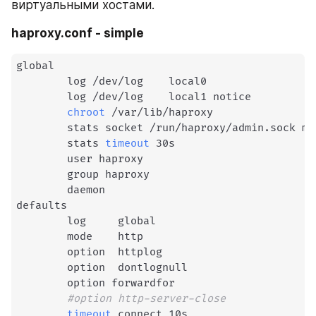
виртуальными хостами.
haproxy.conf - simple
global

        log /dev/log    local0

        log /dev/log    local1 notice

chroot
 /var/lib/haproxy

        stats socket /run/haproxy/admin.sock mo
        stats 
timeout
 30s

        user haproxy

        group haproxy

        daemon

defaults

        log     global

        mode    http

        option  httplog

        option  dontlognull

        option forwardfor

#option http-server-close
timeout
 connect 10s
