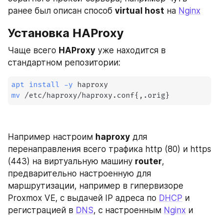
ранее был описан способ 
virtual host
 на 
Nginx
Установка HAProxy
Чаще всего 
HAProxy
 уже находится в 
стандартном репозитории:
apt
install
-y
mv
 /etc/haproxy/haproxy.conf
{
,.orig
}
Например настроим 
haproxy
 для 
перенаправления всего трафика http (80) и https 
(443) на виртуальную машину 
router
, 
предварительно настроенную для 
маршрутизации, например в гипервизоре 
Proxmox VE, с выдачей IP адреса по 
DHCP
 и 
регистрацией в 
DNS
, с настроенным 
Nginx
 и 