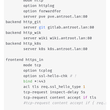
        mode http

        option httplog

        option forwardfor

        server pve pve.antroot.lan:80

backend http_git

        server 
git
 gitlab.antroot.lan:80

backend http_wik

        server wiki wiki.antroot.lan:80

backend http_k8s

        server k8s k8s.antroot.lan:80

frontend https_in

        mode tcp

        option tcplog

        option ssl-hello-chk 
# !
bind
 *:443

        acl tls req.ssl_hello_type 
1
        tcp-request inspect-delay 5s

        tcp-request content accept 
if
 tls

#tcp-request content accept if { req.ss