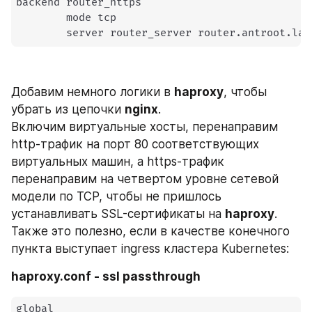
backend router_https

        mode tcp

        server router_server router.antroot.lan
Добавим немного логики в 
haproxy
, чтобы 
убрать из цепочки 
nginx
.
Включим виртуальные хосты, перенаправим 
http-трафик на порт 80 соответствующих 
виртуальных машин, а https-трафик 
перенаправим на четвертом уровне сетевой 
модели по TCP, чтобы не пришлось 
устанавливать SSL-сертификаты на 
haproxy
. 
Также это полезно, если в качестве конечного 
пункта выступает ingress кластера Kubernetes:
haproxy.conf - ssl passthrough
global
