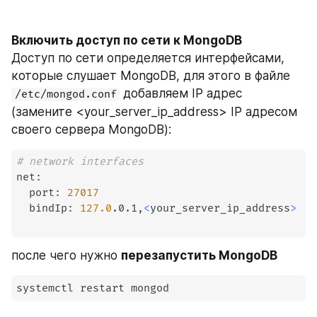
Включить доступ по сети к MongoDB
Доступ по сети определяется интерфейсами, 
которые слушает MongoDB, для этого в файле 
 добавляем IP адрес 
/etc/mongod.conf
(замените <your_server_ip_address> IP адресом 
своего сервера MongoDB):
# network interfaces
net:

  port: 
27017
  bindIp: 
127.0
.0.1,
<
your_server_ip_address
>
после чего нужно 
перезапустить MongoDB
systemctl restart mongod