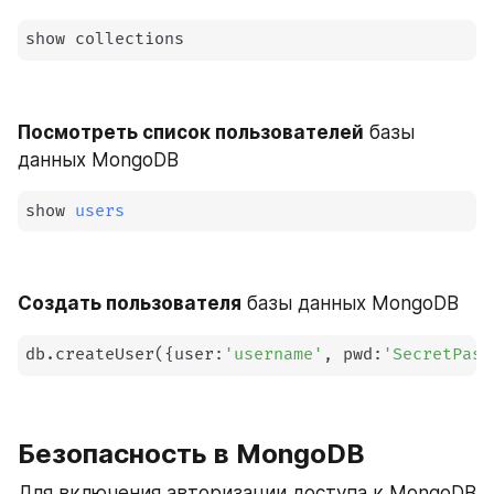
show collections
Посмотреть список пользователей
 базы 
данных MongoDB
show 
users
Создать пользователя
 базы данных MongoDB
db.createUser
(
{
user:
'username'
, pwd:
'SecretPass
Безопасность в MongoDB
Для включения авторизации доступа к MongoDB 