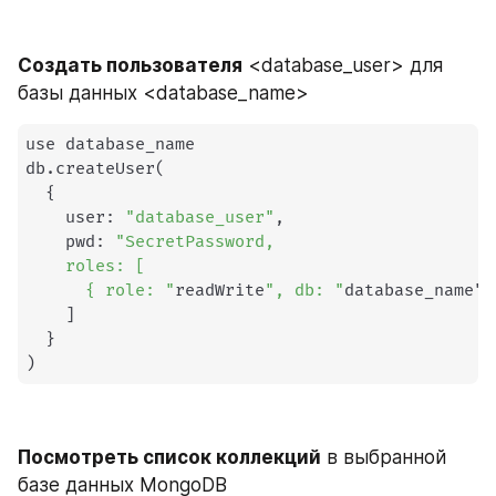
Создать пользователя
 <database_user> для 
базы данных <database_name>
use database_name

db.createUser
(
{
    user: 
"database_user"
,

    pwd: 
"SecretPassword,

    roles: [

      { role: "
readWrite
", db: "
database_name" 
]
}
)
Посмотреть список коллекций
 в выбранной 
базе данных MongoDB