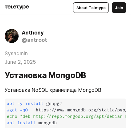
About Teletype
Join
Anthony
@antroot
Sysadmin
June 2, 2025
Установка MongoDB
Установка NoSQL хранилища MongoDB
apt
-y
install
wget
-qO
 - https://www.mongodb.org/static/pgp/s
echo
"deb http://repo.mongodb.org/apt/debian bu
apt
install
 mongodb